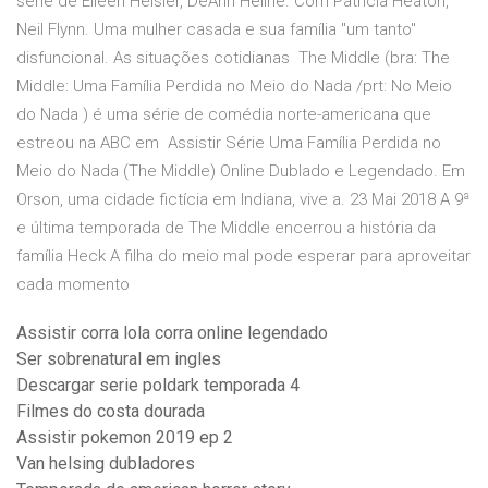
série de Eileen Heisler, DeAnn Heline. Com Patricia Heaton,
Neil Flynn. Uma mulher casada e sua família "um tanto"
disfuncional. As situações cotidianas The Middle (bra: The
Middle: Uma Família Perdida no Meio do Nada /prt: No Meio
do Nada ) é uma série de comédia norte-americana que
estreou na ABC em Assistir Série Uma Família Perdida no
Meio do Nada (The Middle) Online Dublado e Legendado. Em
Orson, uma cidade fictícia em Indiana, vive a. 23 Mai 2018 A 9ª
e última temporada de The Middle encerrou a história da
família Heck A filha do meio mal pode esperar para aproveitar
cada momento
Assistir corra lola corra online legendado
Ser sobrenatural em ingles
Descargar serie poldark temporada 4
Filmes do costa dourada
Assistir pokemon 2019 ep 2
Van helsing dubladores