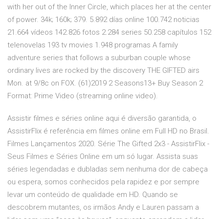
with her out of the Inner Circle, which places her at the center
of power. 34k; 160k; 379. 5.892 días online 100.742 noticias
21.664 vídeos 142.826 fotos 2.284 series 50.258 capítulos 152
telenovelas 193 tv movies 1.948 programas A family
adventure series that follows a suburban couple whose
ordinary lives are rocked by the discovery THE GIFTED airs
Mon. at 9/8c on FOX. (61)2019 2 Seasons13+ Buy Season 2
Format: Prime Video (streaming online video).
Assistir filmes e séries online aqui é diversão garantida, o
AssistirFlix é referência em filmes online em Full HD no Brasil.
Filmes Lançamentos 2020. Série The Gifted 2x3 - AssistirFlix -
Seus Filmes e Séries Online em um só lugar. Assista suas
séries legendadas e dubladas sem nenhuma dor de cabeça
ou espera, somos conhecidos pela rapidez e por sempre
levar um conteúdo de qualidade em HD. Quando se
descobrem mutantes, os irmãos Andy e Lauren passam a