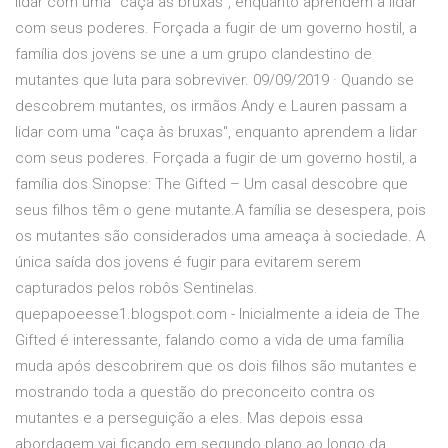
lidar com uma “caça às bruxas”, enquanto aprendem a lidar
com seus poderes. Forçada a fugir de um governo hostil, a
família dos jovens se une a um grupo clandestino de
mutantes que luta para sobreviver. 09/09/2019 · Quando se
descobrem mutantes, os irmãos Andy e Lauren passam a
lidar com uma "caça às bruxas", enquanto aprendem a lidar
com seus poderes. Forçada a fugir de um governo hostil, a
família dos Sinopse: The Gifted – Um casal descobre que
seus filhos têm o gene mutante.A família se desespera, pois
os mutantes são considerados uma ameaça à sociedade. A
única saída dos jovens é fugir para evitarem serem
capturados pelos robôs Sentinelas.
quepapoeesse1.blogspot.com - Inicialmente a ideia de The
Gifted é interessante, falando como a vida de uma família
muda após descobrirem que os dois filhos são mutantes e
mostrando toda a questão do preconceito contra os
mutantes e a perseguição a eles. Mas depois essa
abordagem vai ficando em segundo plano ao longo da