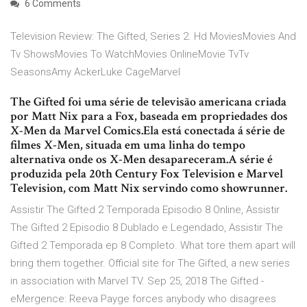
6 Comments
Television Review: The Gifted, Series 2. Hd MoviesMovies And
Tv ShowsMovies To WatchMovies OnlineMovie TvTv
SeasonsAmy AckerLuke CageMarvel
The Gifted foi uma série de televisão americana criada
por Matt Nix para a Fox, baseada em propriedades dos
X-Men da Marvel Comics.Ela está conectada á série de
filmes X-Men, situada em uma linha do tempo
alternativa onde os X-Men desapareceram.A série é
produzida pela 20th Century Fox Television e Marvel
Television, com Matt Nix servindo como showrunner.
Assistir The Gifted 2 Temporada Episodio 8 Online, Assistir
The Gifted 2 Episodio 8 Dublado e Legendado, Assistir The
Gifted 2 Temporada ep 8 Completo. What tore them apart will
bring them together. Official site for The Gifted, a new series
in association with Marvel TV. Sep 25, 2018 The Gifted -
eMergence: Reeva Payge forces anybody who disagrees