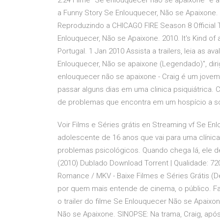
2:24 Filme “Se enlouquecer não se apaixone” e a
a Funny Story Se Enlouquecer, Não se Apaixone. 
Reproduzindo a CHICAGO FIRE Season 8 Official T
Enlouquecer, Não se Apaixone. 2010. It's Kind of
Portugal. 1 Jan 2010 Assista a trailers, leia as a
Enlouquecer, Não se apaixone (Legendado)", dirig
enlouquecer não se apaixone - Craig é um jovem
passar alguns dias em uma clinica psiquiátrica.
de problemas que encontra em um hospício a s
Voir Films e Séries grátis en Streaming vf Se En
adolescente de 16 anos que vai para uma clínic
problemas psicológicos. Quando chega lá, ele d
(2010) Dublado Download Torrent | Qualidade: 72
Romance / MKV - Baixe Filmes e Séries Grátis (D
por quem mais entende de cinema, o público. Fa
o trailer do filme Se Enlouquecer Não se Apaixone
Não se Apaixone. SINOPSE: Na trama, Craig, apó