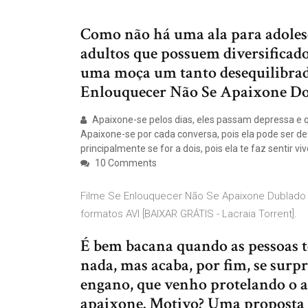
Como não há uma ala para adolesc
adultos que possuem diversificad
uma moça um tanto desequilibrad
Enlouquecer Não Se Apaixone D
Apaixone-se pelos dias, eles passam depressa e 
Apaixone-se por cada conversa, pois ela pode ser de
principalmente se for a dois, pois ela te faz sentir vi
10 Comments
Filme Se Enlouquecer Não Se Apaixone Dublado /
formatos AVI [BAIXAR GRÁTIS - Lacraia Torrent].
É bem bacana quando as pessoas t
nada, mas acaba, por fim, se surp
engano, que venho protelando o as
apaixone. Motivo? Uma proposta 