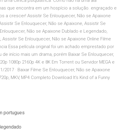
em uma clinica psiquiátrica. Como não há uma ala
emas que encontra em um hospício a solução. engraçado e
 a crescer! Assistir Se Enlouquecer, Não se Apaixone
ssistir Se Enlouquecer, Não se Apaixone, Assistir Se
Se Enlouquecer, Não se Apaixone Dublado e Legendado,
, Assistir Se Enlouquecer, Não se Apaixone Online Filme
cia Essa película original foi um achado emprestado por
u de início mais um drama, porém Baixar Se Enlouquecer,
20p 1080p 2160p 4K e 8K Em Torrent ou Servidor MEGA e
11/2017 · Baixar Filme Se Enlouquecer, Não se Apaixone
720p, MKV, MP4 Completo Download It's Kind of a Funny
m portugues
 legendado