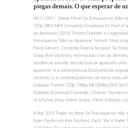
piegas demais. O que esperar de 
04/11/2017 · Baixar Filme Se Enlouquecer, Não s
720p, MKV, MP4 Completo Download It's Kind of a
se Apaixone (2010) Torrent Dublado e Legendado 
Enlouquecer, Não se Apaixone Torrent Título origi
Fleck Gênero: Comédia, Drama Sinopse: Se Enlo
Craig (Keir Gilchrist), estressado com as dem
tendência suicida, decide buscar ajuda em uma c
apaixone” e a adolescência Essa película origin
Vicente), e a comédia pareceu de início mais u
Dublado Torrent 720p 1080p INFORMAÇÕES 06/01/
Dublado Download Comédia / Drama / Romance . Se
of a Funny Story Online Gratis - Filme Dublado L
4 Mar 2013 Trailer do filme Se Enlouquecer, Não
Ryan Fleck com Keir Gilchrist, Zach Ver o trailer 