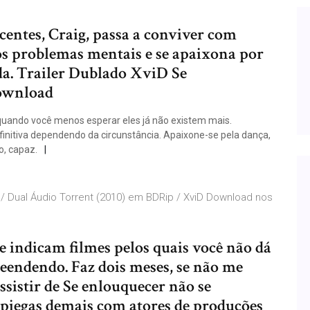
entes, Craig, passa a conviver com
os problemas mentais e se apaixona por
a. Trailer Dublado XviD Se
ownload
quando você menos esperar eles já não existem mais.
finitiva dependendo da circunstância. Apaixone-se pela dança,
vo, capaz.
 Dual Áudio Torrent (2010) em BDRip / XviD Download nos
e indicam filmes pelos quais você não dá
reendendo. Faz dois meses, se não me
sistir de Se enlouquecer não se
piegas demais com atores de produções