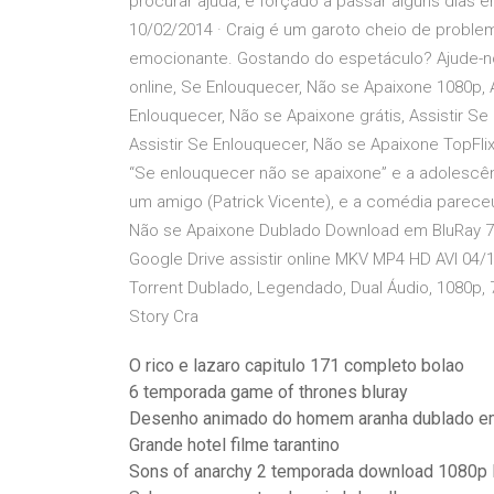
procurar ajuda, é forçado a passar alguns dias 
10/02/2014 · Craig é um garoto cheio de probl
emocionante. Gostando do espetáculo? Ajude-nos
online, Se Enlouquecer, Não se Apaixone 1080p, A
Enlouquecer, Não se Apaixone grátis, Assistir 
Assistir Se Enlouquecer, Não se Apaixone TopFlix
“Se enlouquecer não se apaixone” e a adolescên
um amigo (Patrick Vicente), e a comédia parece
Não se Apaixone Dublado Download em BluRay 7
Google Drive assistir online MKV MP4 HD AVI 04/
Torrent Dublado, Legendado, Dual Áudio, 1080p, 
Story Cra
O rico e lazaro capitulo 171 completo bolao
6 temporada game of thrones bluray
Desenho animado do homem aranha dublado e
Grande hotel filme tarantino
Sons of anarchy 2 temporada download 1080p