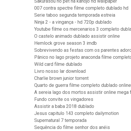
Sakurasou no pet na kanojo hd wallpaper
007 contra spectre filme completo dublado hd
Serie taboo segunda temporada estreia
Ninja 2 - a vingança - hd 720p dublado
Youtube filme os mercenarios 3 completo dubla
O castelo animado dublado assistir online
Hemlock grove season 3 imdb
Sobrevivendo as festas com os parentes ador
Pânico no lago projeto anaconda filme complet
Wild card filme dublado
Livro nosso lar download
Charlie brown junior torrent
Quarto de guerra filme completo dublado online
A sereia lago dos mortos assistir online mega 
Fundo convite os vingadores
Assistir a baba 2018 dublado
Jesus capitulo 143 completo dailymotion
Supernatural 7 temporada
Sequência do filme senhor dos anéis