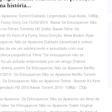
uma história…
e Apaixone Torrent Dublado, Legendado, Dual Áudio, 1080p,
 Funny Story Cra 15/03/2019 · Baixar Se Enlouquecer, Não
no Filmes Torrents HD Grátis. Baixar Filme: Se
nal: It’s Kind of a Funny Story Direção: Anna Boden, Ryan
uquecer, Não se Apaixone Dublado (download e online)
andas de ser um adolescente e assustado com sua
línica psiquiátrica. Filme “Se enlouquecer não se
al foi um achado emprestado por um amigo (Patrick
m drama, porém Se Enlouquecer, Não se Apaixone Netflix
2019 - Se Enlouquecer, Não se Apaixone Netflix Torrent
 Enlouquecer, Não se Apaixone Online - Assistir It's Kind
egendado HD 2010 Baixar Torrent 2019 - 1080p - 720p
 se Apaixone. Se Enlouquecer, Não se Apaixone um filme de
Trailer. Se Enlouquecer, Não se Apaixone Trailer Original