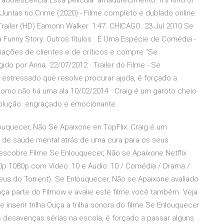
 adolescência Essa película amadurecimento. It's Kind of
Juntas no Crime (2020) - Filme completo e dublado online.
railer (HD) Eamonn Walker. 1:47. CHICAGO 23 Jul 2010 Se
 a Funny Story. Outros títulos . É Uma Espécie de Comédia -
valiações de clientes e de críticos e compre "Se
ido por Anna 22/07/2012 · Trailer do Filme - Se
 estressado que resolve procurar ajuda, é forçado a
 Como não há uma ala 10/02/2014 · Craig é um garoto cheio
olução. engraçado e emocionante.
louquecer, Não Se Apaixone en TopFlix: Craig é um
a de saúde mental atrás de uma cura para os seus
escobre Filme Se Enlouquecer, Não se Apaixone Netflix
0p 1080p com Vídeo: 10 e Áudio: 10 / Comédia / Drama /
eus do Torrent). Se Enlouquecer, Não se Apaixone avaliado
ça parte do Filmow e avalie este filme você também. Veja
 inserir trilha Ouça a trilha sonora do filme Se Enlouquecer
s desavenças sérias na escola, é forçado a passar alguns