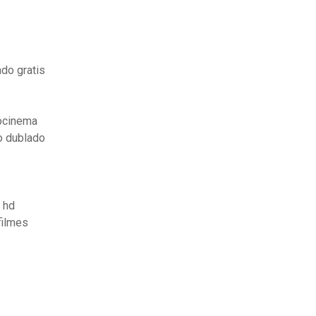
do gratis
ocinema
o dublado
 hd
filmes