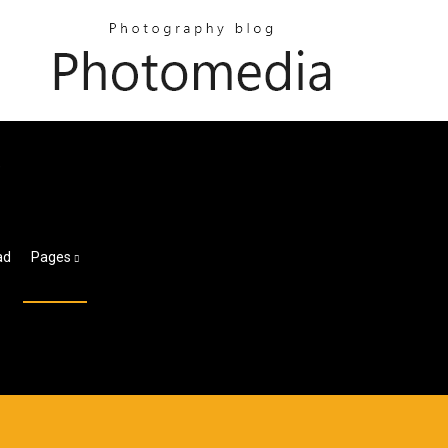
e
ad
Pages