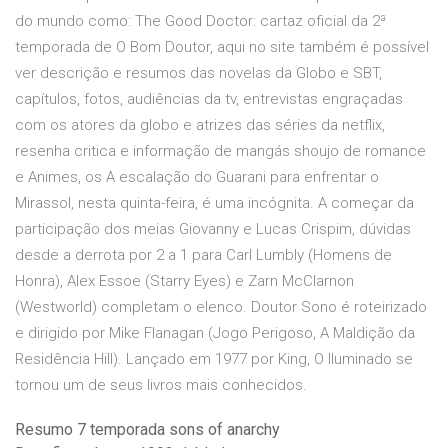
do mundo como: The Good Doctor: cartaz oficial da 2ª
temporada de O Bom Doutor, aqui no site também é possível
ver descrição e resumos das novelas da Globo e SBT,
capítulos, fotos, audiências da tv, entrevistas engraçadas
com os atores da globo e atrizes das séries da netflix,
resenha critica e informação de mangás shoujo de romance
e Animes, os A escalação do Guarani para enfrentar o
Mirassol, nesta quinta-feira, é uma incógnita. A começar da
participação dos meias Giovanny e Lucas Crispim, dúvidas
desde a derrota por 2 a 1 para Carl Lumbly (Homens de
Honra), Alex Essoe (Starry Eyes) e Zarn McClarnon
(Westworld) completam o elenco. Doutor Sono é roteirizado
e dirigido por Mike Flanagan (Jogo Perigoso, A Maldição da
Residência Hill). Lançado em 1977 por King, O Iluminado se
tornou um de seus livros mais conhecidos.
Resumo 7 temporada sons of anarchy