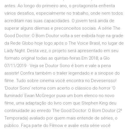
antes. Ao longo do primeiro ano, o protagonista enfrenta
vários desafios, especialmente no trabalho, onde nem todos
acreditam nas suas capacidades. O jovem terá ainda de
superar alguns dilemas e preconceitos sociais. A série The
Good Doctor: O Bom Doutor volta a ser exibida hoje na grade
da Rede Globo hoje logo após o The Voice Brasil, no lugar de
Lady Night. Desta vez, o projeto será apresentado em seu
formato original todas as quintas-feiras.Em 2018, a Glo
07/11/2019 · Veja se Doutor Sono é bom e vale a pena
assistir! Confira também o trailer legendado e a sinopse do
filme. Tudo sobre cinema você encontra no Deveserisso!
‘Doutor Sono’ retoma com acerto o clássico do horror ‘O
Iluminado’ Ewan McGregor puxa um bom elenco no novo
filme, uma adaptação do livro com que Stephen King deu
continuidade ao enredo The Good Doctor: O Bom Doutor (2ª
Temporada) avaliado por quem mais entende de séries, o
público. Faça parte do Filmow e avalie esta série você