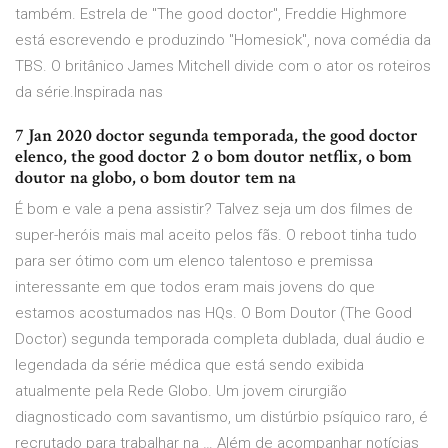
também. Estrela de "The good doctor", Freddie Highmore
está escrevendo e produzindo "Homesick", nova comédia da
TBS. O britânico James Mitchell divide com o ator os roteiros
da série.Inspirada nas
7 Jan 2020 doctor segunda temporada, the good doctor
elenco, the good doctor 2 o bom doutor netflix, o bom
doutor na globo, o bom doutor tem na
É bom e vale a pena assistir? Talvez seja um dos filmes de
super-heróis mais mal aceito pelos fãs. O reboot tinha tudo
para ser ótimo com um elenco talentoso e premissa
interessante em que todos eram mais jovens do que
estamos acostumados nas HQs. O Bom Doutor (The Good
Doctor) segunda temporada completa dublada, dual áudio e
legendada da série médica que está sendo exibida
atualmente pela Rede Globo. Um jovem cirurgião
diagnosticado com savantismo, um distúrbio psíquico raro, é
recrutado para trabalhar na … Além de acompanhar notícias