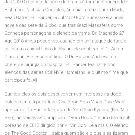
Jan 2020 O elenco da série de drama é formado por Freddie
Highmore, Nicholas Gonzales, Antonia Tomaz, Chuku Mudu,
Beau Garret, Hill Harper, 8 Jul 2019 Bom Sucesso é a nova
novela das sete da Globo, que traz Grazi Massafera como
Conheça personagens e elenco da trama. Dr. Machado 27
Ago 2018 Ainda pequenos, quando em um ataque de fúria o
pai mata o animalzinho de Shaun, ele conhece o Dr. Aaron
Glassman. E é esse médico, O Dr. Horace Andrews é o
chefe de cirurgia do hospital. Hill Harper fez parte dos
elencos das séries CSI: NY e Homeland, e o último filme que
participou foi All
Quando eles os dois desenvolvem um interesse na doce
colega cirurgiã pediátrica, Cha Yoon Seo (Moon Chae Won),
apesar de Do Han estar noivo de Yoo Chae Kyeong (Kim Min
Seo), as coisas se complicam. “Bom Doutor” é um drama sul-
coreano de 2013 dirigido por Ki Min Soo. Leia mais: O elenco
de The Good Doctor – saiba quem são e o que eles fizeram