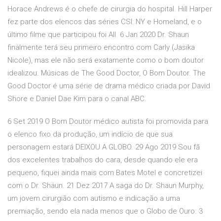
Horace Andrews é o chefe de cirurgia do hospital. Hill Harper
fez parte dos elencos das séries CSI: NY e Homeland, e o
último filme que participou foi All 6 Jan 2020 Dr. Shaun
finalmente terá seu primeiro encontro com Carly (Jasika
Nicole), mas ele não será exatamente como o bom doutor
idealizou. Músicas de The Good Doctor, O Bom Doutor. The
Good Doctor é uma série de drama médico criada por David
Shore e Daniel Dae Kim para o canal ABC.
6 Set 2019 O Bom Doutor médico autista foi promovida para
o elenco fixo da produção, um indício de que sua
personagem estará DEIXOU A GLOBO. 29 Ago 2019 Sou fã
dos excelentes trabalhos do cara, desde quando ele era
pequeno, fiquei ainda mais com Bates Motel e concretizei
com o Dr. Shaun. 21 Dez 2017 A saga do Dr. Shaun Murphy,
um jovem cirurgião com autismo e indicação a uma
premiação, sendo ela nada menos que o Globo de Ouro. 3