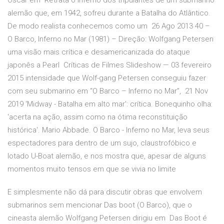
Oscar em Retrata o inferno dos tripulantes de um submarino
alemão que, em 1942, sofreu durante a Batalha do Atlântico.
De modo realista conhecemos como um 26 Ago 2013 40 –
O Barco, Inferno no Mar (1981) – Direção: Wolfgang Petersen
uma visão mais crítica e desamericanizada do ataque
japonês a Pearl Críticas de Filmes Slideshow — 03 fevereiro
2015 intensidade que Wolf-gang Petersen conseguiu fazer
com seu submarino em “O Barco – Inferno no Mar”, 21 Nov
2019 'Midway - Batalha em alto mar': crítica. Bonequinho olha:
'acerta na ação, assim como na ótima reconstituição
histórica'. Mario Abbade. O Barco - Inferno no Mar, leva seus
espectadores para dentro de um sujo, claustrofóbico e
lotado U-Boat alemão, e nos mostra que, apesar de alguns
momentos muito tensos em que se vivia no limite
E simplesmente não dá para discutir obras que envolvem
submarinos sem mencionar Das boot (O Barco), que o
cineasta alemão Wolfgang Petersen dirigiu em Das Boot é