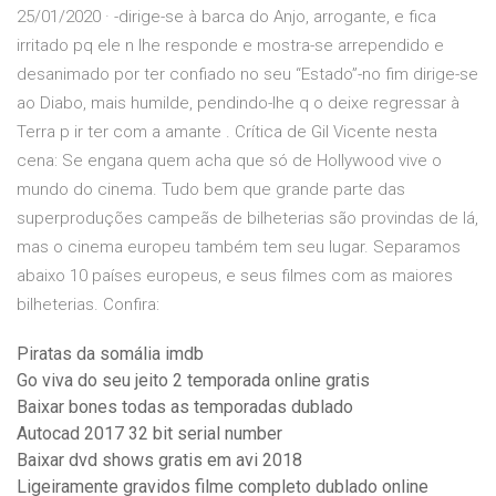
25/01/2020 · -dirige-se à barca do Anjo, arrogante, e fica
irritado pq ele n lhe responde e mostra-se arrependido e
desanimado por ter confiado no seu “Estado”-no fim dirige-se
ao Diabo, mais humilde, pendindo-lhe q o deixe regressar à
Terra p ir ter com a amante . Crítica de Gil Vicente nesta
cena: Se engana quem acha que só de Hollywood vive o
mundo do cinema. Tudo bem que grande parte das
superproduções campeãs de bilheterias são provindas de lá,
mas o cinema europeu também tem seu lugar. Separamos
abaixo 10 países europeus, e seus filmes com as maiores
bilheterias. Confira:
Piratas da somália imdb
Go viva do seu jeito 2 temporada online gratis
Baixar bones todas as temporadas dublado
Autocad 2017 32 bit serial number
Baixar dvd shows gratis em avi 2018
Ligeiramente gravidos filme completo dublado online